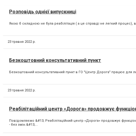
Розповідь однієї випускниці
Якою б складною не була реабілітація ( а це справді не легкий процес), 
23 травня 2022 р.
Безкоштовний консультативний пункт
Безкоштовний консультативний пункт в ГО "Центр Дорога" працює для лю
23 травня 2022 р.
Реабілітаційний центр «Дорога» продовжує функціо
Повідомляємо &#13; Реабілітаційний центр «Дорога» продовжує функціон
- без змін.&#13;...