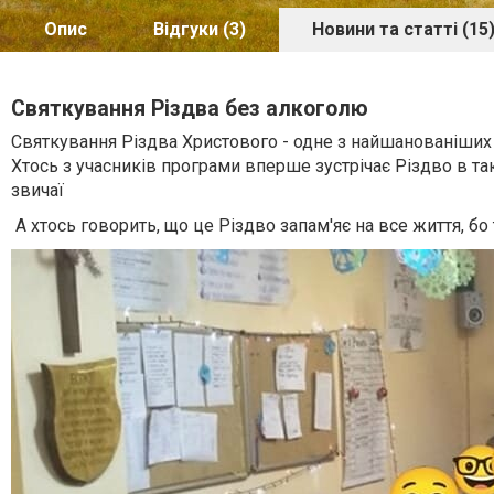
Опис
Відгуки (3)
Новини та статті (15
Святкування Різдва без алкоголю
Святкування Різдва Христового - одне з найшанованіших ре
Хтось з учасників програми вперше зустрічає Різдво в так
звичаї
А хтось говорить, що це Різдво запам'яє на все життя, бо 