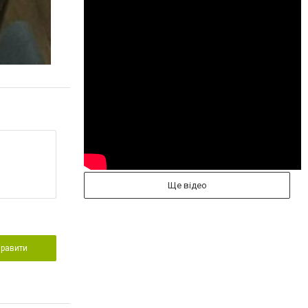
Ще відео
правити