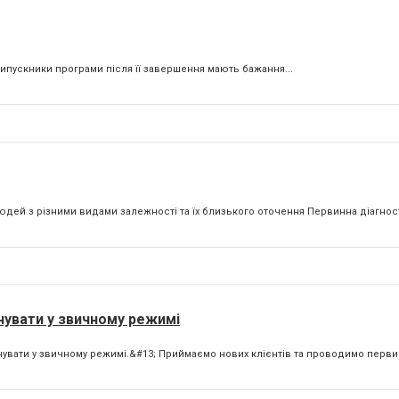
випускники програми після її завершення мають бажання...
дей з різними видами залежності та їх близького оточення Первинна діагност
нувати у звичному режимі
увати у звичному режимі.&#13; Приймаємо нових клієнтів та проводимо первин