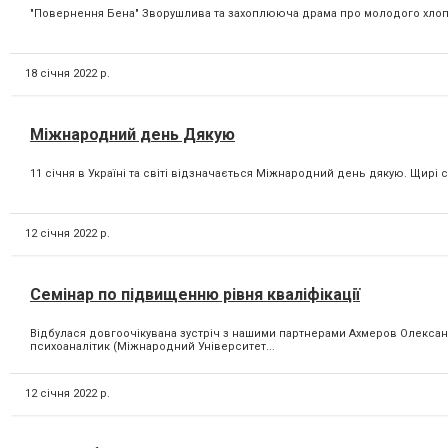
"Повернення Бена" Зворушлива та захоплююча драма про молодого хлопця,
18 січня 2022 р.
Міжнародний день Дякую
11 січня в Україні та світі відзначається Міжнародний день дякую. Щирі с
12 січня 2022 р.
Семінар по підвищенню рівня кваліфікації
Відбулася довгоочікувана зустріч з нашими партнерами Ахмеров Олександ
психоаналітик (Міжнародний Університет...
12 січня 2022 р.