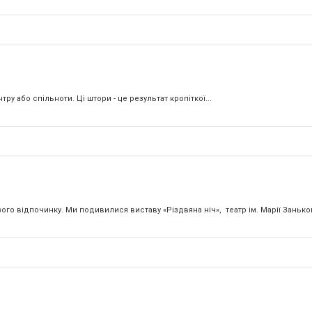
ру або спільноти. Ці штори - це результат кропіткої...
 відпочинку. Ми подивилися виставу «Різдвяна ніч», театр ім. Марії Занькове