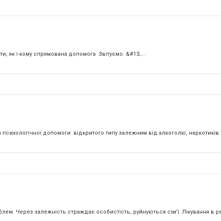
, як і кому спрямована допомога Звітуємо: &#13;...
а психологічної допомоги відкритого типу залежним від алкоголю, наркотиків та
блем. Через залежність страждає особистість, руйнуються сім’ї. Лікування в р