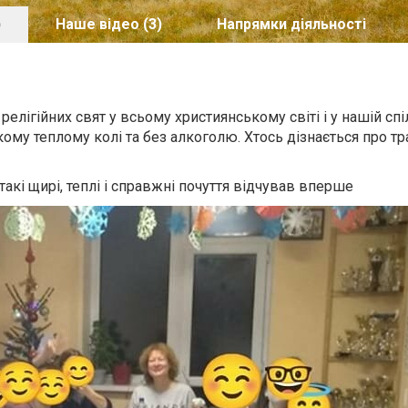
)
Наше відео (3)
Напрямки діяльності
лігійних свят у всьому християнському світі і у нашій спі
ому теплому колі та без алкоголю. Хтось дізнається про тра
такі щирі, теплі і справжні почуття відчував вперше