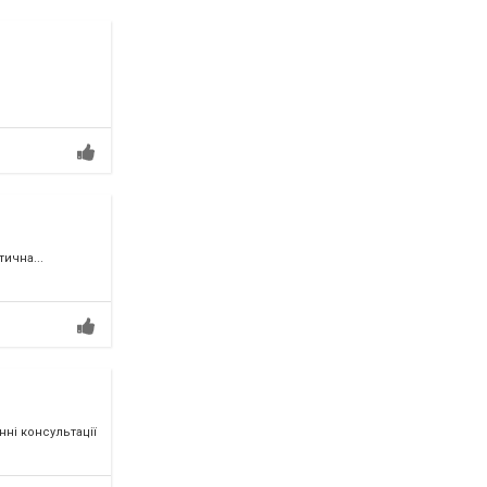
ична...
ні консультації