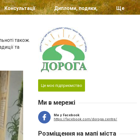
Консультації
Дипломи, подяки,
Ще
льноті також.
диції та
Це моє підприємство
Ми в мережі
Ми у Facebook
https://facebook.com/doroga.centre/
Розміщення на мапі міста