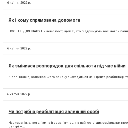
6 квітня 2022 р.
Як і кому спрямована допомога
ПОСТ НЕ ДЛЯ ПІАРУ Пишемо пост, щоб ті, хто підтримують нас могли бачити
6 квітня 2022 р.
Як змінився розпорядок дня спільноти під час війни
В селі Княже, золочівського району знаходиться наш центр реабілітації т
6 квітня 2022 р.
Чи потрібна реабілітація залежній особі
Наркоманія, алкоголізм та ігроманія— одні з найгостріших соціальних про
центрі —...