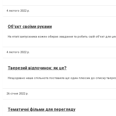
4 лютого 2022 р.
Об'єкт своїми руками
На етапі випускника кожен обирає завдання та робить свій об'єкт для цент
4 лютого 2022 р.
Тверезий відпочинок: як це?
Нещодавно наша спільнота поставила ще один плюсик до списку тверезого
26 січня 2022 р.
Тематичні фільми для перегляду