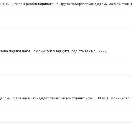
 який тікає з реабілітаційного центру та повертається додому. За сюжетом, Б
лова подяки дають людині теплі відчуття, радість та емоційний...
ром Юрійовичем - кандидат фізико-математичних наук (ВНЗ ім. І.І.Мечникова),