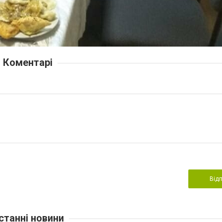
Коментарі
Від
станні новини