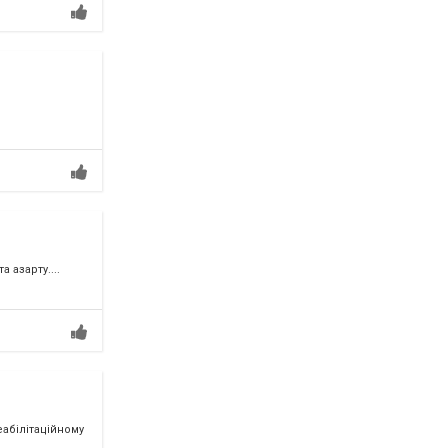
 азарту....
еабілітаційному